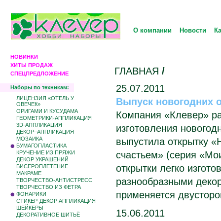
О компании
Новости
К
НОВИНКИ
ХИТЫ ПРОДАЖ
ГЛАВНАЯ
/
СПЕЦПРЕДЛОЖЕНИЕ
25.07.2011
Наборы по техникам:
ЛИЦЕНЗИЯ «ОТЕЛЬ У
Выпуск новогодних о
ОВЕЧЕК»
ОРИГАМИ И КУСУДАМА
Компания «Клевер» р
ГЕОМЕТРИКИ-АППЛИКАЦИЯ
3D-АППЛИКАЦИЯ
изготовления новогодн
ДЕКОР–АППЛИКАЦИЯ
МОЗАИКА
выпустила открытку «
БУМАГОПЛАСТИКА
КРУЧЕНИЕ ИЗ ПРЯЖИ
счастьем» (серия «Мо
ДЕКОР УКРАШЕНИЙ
открытки легко изгото
БИCЕРОПЛЕТЕНИЕ
МАКРАМЕ
разнообразными деко
ТВОРЧЕСТВО-АНТИСТРЕСС
ТВОРЧЕСТВО ИЗ ФЕТРА
применяется двусторо
ФОНАРИКИ
СТИКЕР-ДЕКОР АППЛИКАЦИЯ
ШЕЙКЕРЫ
15.06.2011
ДЕКОРАТИВНОЕ ШИТЬЁ