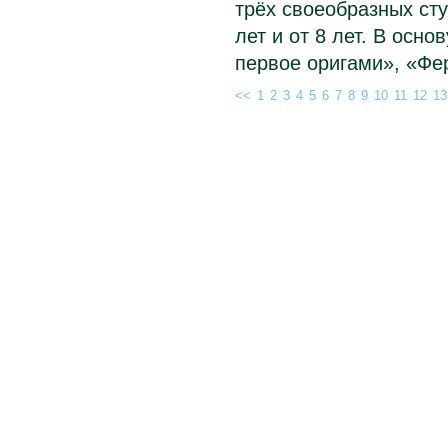
трёх своеобразных сту
лет и от 8 лет. В осн
первое оригами», «Фе
<<
1
2
3
4
5
6
7
8
9
10
11
12
13