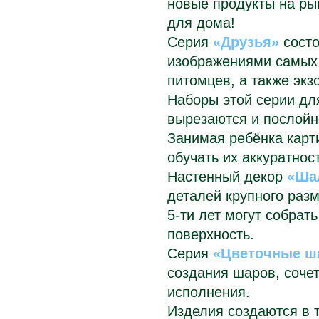
новые продукты на рын
для дома!
Серия
«Друзья»
состо
изображениями самых
питомцев, а также экз
Наборы этой серии для
вырезаются и послойн
Занимая ребёнка карт
обучать их аккуратнос
Настенный декор
«Ша
деталей крупного раз
5-ти лет могут собрат
поверхность.
Серия
«Цветочные ш
создания шаров, соче
исполнения.
Изделия создаются в 