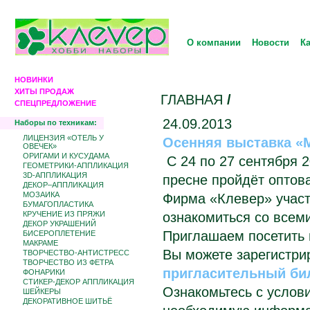
О компании
Новости
К
НОВИНКИ
ХИТЫ ПРОДАЖ
ГЛАВНАЯ
/
СПЕЦПРЕДЛОЖЕНИЕ
24.09.2013
Наборы по техникам:
ЛИЦЕНЗИЯ «ОТЕЛЬ У
Осенняя выставка «М
ОВЕЧЕК»
ОРИГАМИ И КУСУДАМА
С 24 по 27 сентября 2
ГЕОМЕТРИКИ-АППЛИКАЦИЯ
3D-АППЛИКАЦИЯ
пресне пройдёт оптов
ДЕКОР–АППЛИКАЦИЯ
МОЗАИКА
Фирма «Клевер» участ
БУМАГОПЛАСТИКА
КРУЧЕНИЕ ИЗ ПРЯЖИ
ознакомиться со всем
ДЕКОР УКРАШЕНИЙ
Приглашаем посетить
БИCЕРОПЛЕТЕНИЕ
МАКРАМЕ
Вы можете зарегистри
ТВОРЧЕСТВО-АНТИСТРЕСС
ТВОРЧЕСТВО ИЗ ФЕТРА
пригласительный би
ФОНАРИКИ
СТИКЕР-ДЕКОР АППЛИКАЦИЯ
Ознакомьтесь с услов
ШЕЙКЕРЫ
ДЕКОРАТИВНОЕ ШИТЬЁ